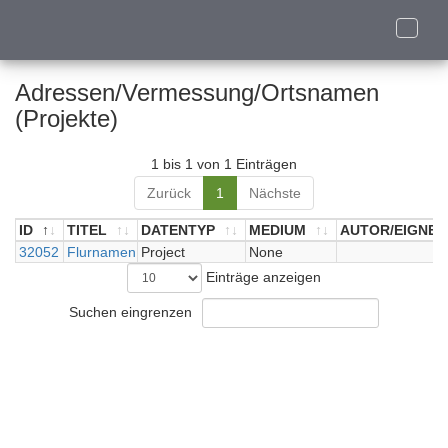
Toggle
naviga
Adressen/Vermessung/Ortsnamen
(Projekte)
1 bis 1 von 1 Einträgen
Zurück
1
Nächste
ID
TITEL
DATENTYP
MEDIUM
AUTOR/EIGNER
ID
32052
TITEL
Flurnamen
DATENTYP
Project
MEDIUM
None
AUTOR/EIGNER
Einträge anzeigen
Suchen eingrenzen