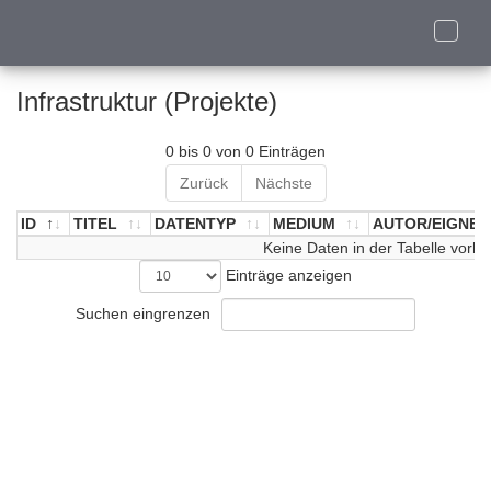
Toggle
naviga
Infrastruktur (Projekte)
0 bis 0 von 0 Einträgen
Zurück
Nächste
ID
TITEL
DATENTYP
MEDIUM
AUTOR/EIGNER
ID
TITEL
DATENTYP
Keine Daten in der Tabelle vorh
MEDIUM
AUTOR/EIGNER
Einträge anzeigen
Suchen eingrenzen