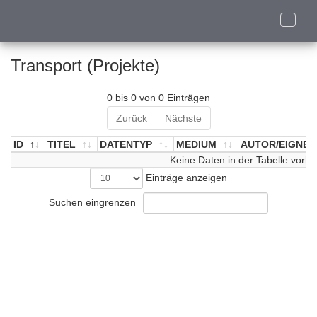
Toggle
naviga
Transport (Projekte)
0 bis 0 von 0 Einträgen
Zurück
Nächste
ID
TITEL
DATENTYP
MEDIUM
AUTOR/EIGNER
ID
TITEL
DATENTYP
Keine Daten in der Tabelle vorh
MEDIUM
AUTOR/EIGNER
Einträge anzeigen
Suchen eingrenzen