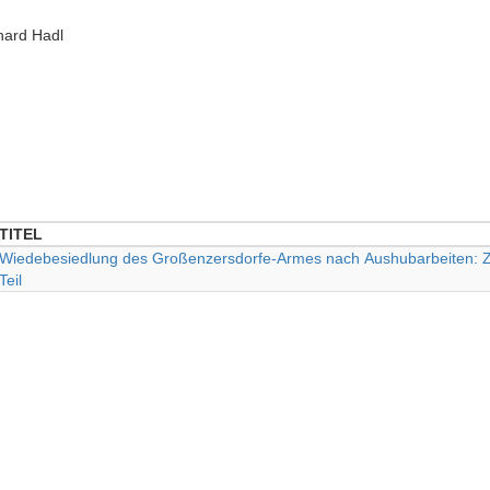
hard Hadl
TITEL
TITEL
Wiedebesiedlung des Großenzersdorfe-Armes nach Aushubarbeiten: Z
Teil