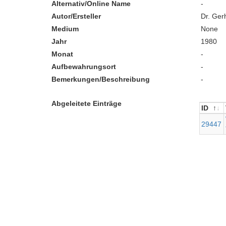
Alternativ/Online Name
-
Autor/Ersteller
Dr. Ger
Medium
None
Jahr
1980
Monat
-
Aufbewahrungsort
-
Bemerkungen/Beschreibung
-
Abgeleitete Einträge
ID
ID
29447