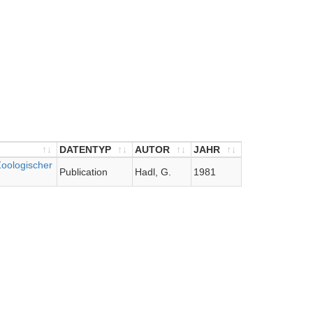
DATENTYP
AUTOR
JAHR
oologischer
DATENTYP
AUTOR
JAHR
Publication
Hadl, G.
1981