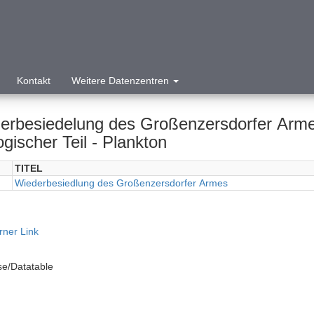
Kontakt
Weitere Datenzentren
erbesiedelung des Großenzersdorfer Arme
gischer Teil - Plankton
TITEL
Wiederbesiedlung des Großenzersdorfer Armes
rner Link
e/Datatable