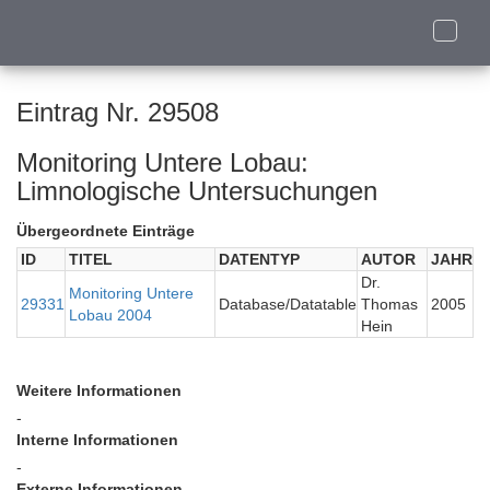
Toggle
naviga
Eintrag Nr. 29508
Monitoring Untere Lobau:
Limnologische Untersuchungen
Übergeordnete Einträge
ID
TITEL
DATENTYP
AUTOR
JAHR
Dr.
Monitoring Untere
29331
Database/Datatable
Thomas
2005
Lobau 2004
Hein
Weitere Informationen
-
Interne Informationen
-
Externe Informationen