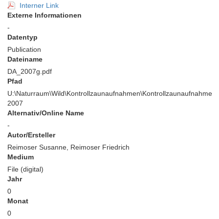
Interner Link
Externe Informationen
-
Datentyp
Publication
Dateiname
DA_2007g.pdf
Pfad
U:\Naturraum\Wild\Kontrollzaunaufnahmen\Kontrollzaunaufnahme
2007
Alternativ/Online Name
-
Autor/Ersteller
Reimoser Susanne, Reimoser Friedrich
Medium
File (digital)
Jahr
0
Monat
0