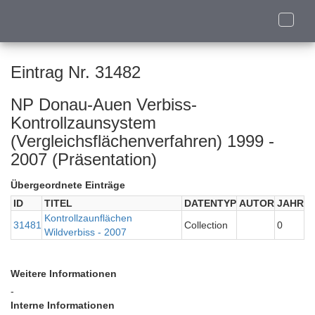
Toggle
naviga
Eintrag Nr. 31482
NP Donau-Auen Verbiss-
Kontrollzaunsystem
(Vergleichsflächenverfahren) 1999 -
2007 (Präsentation)
Übergeordnete Einträge
ID
TITEL
DATENTYP
AUTOR
JAHR
Kontrollzaunflächen
31481
Collection
0
Wildverbiss - 2007
Weitere Informationen
-
Interne Informationen