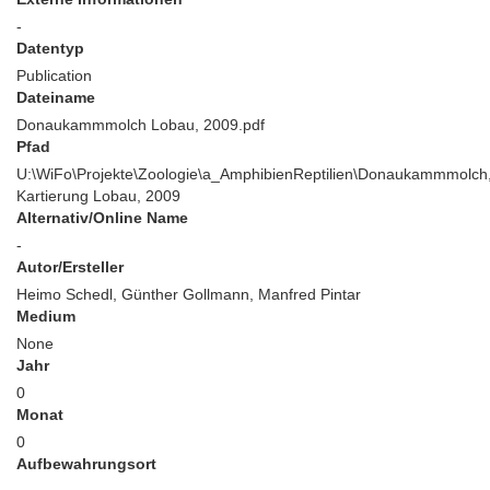
-
Datentyp
Publication
Dateiname
Donaukammmolch Lobau, 2009.pdf
Pfad
U:\WiFo\Projekte\Zoologie\a_AmphibienReptilien\Donaukammmolch
Kartierung Lobau, 2009
Alternativ/Online Name
-
Autor/Ersteller
Heimo Schedl, Günther Gollmann, Manfred Pintar
Medium
None
Jahr
0
Monat
0
Aufbewahrungsort