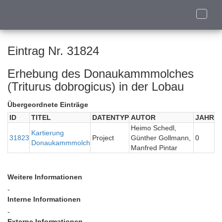
Toggle
naviga
Eintrag Nr. 31824
Erhebung des Donaukammmolches
(Triturus dobrogicus) in der Lobau
Übergeordnete Einträge
ID
TITEL
DATENTYP
AUTOR
JAHR
Heimo Schedl,
Kartierung
31823
Project
Günther Gollmann,
0
Donaukammmolch
Manfred Pintar
Weitere Informationen
-
Interne Informationen
-
Externe Informationen