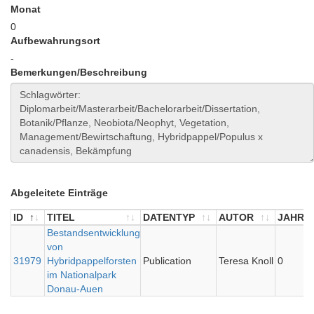
Monat
0
Aufbewahrungsort
-
Bemerkungen/Beschreibung
Abgeleitete Einträge
ID
TITEL
DATENTYP
AUTOR
JAHR
ID
TITEL
Bestandsentwicklung
DATENTYP
AUTOR
JAHR
von
31979
Hybridpappelforsten
Publication
Teresa Knoll
0
im Nationalpark
Donau-Auen