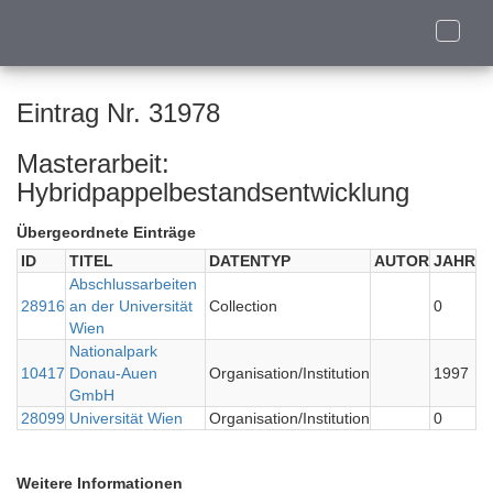
Toggle
naviga
Eintrag Nr. 31978
Masterarbeit:
Hybridpappelbestandsentwicklung
Übergeordnete Einträge
ID
TITEL
DATENTYP
AUTOR
JAHR
Abschlussarbeiten
28916
an der Universität
Collection
0
Wien
Nationalpark
10417
Donau-Auen
Organisation/Institution
1997
GmbH
28099
Universität Wien
Organisation/Institution
0
Weitere Informationen