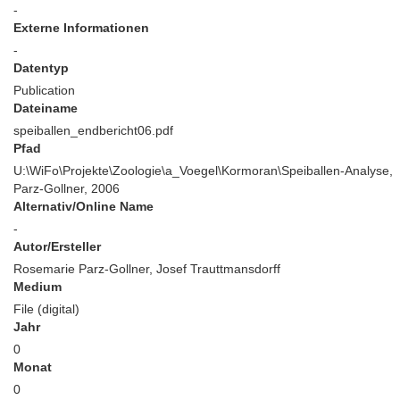
-
Externe Informationen
-
Datentyp
Publication
Dateiname
speiballen_endbericht06.pdf
Pfad
U:\WiFo\Projekte\Zoologie\a_Voegel\Kormoran\Speiballen-Analyse,
Parz-Gollner, 2006
Alternativ/Online Name
-
Autor/Ersteller
Rosemarie Parz-Gollner, Josef Trauttmansdorff
Medium
File (digital)
Jahr
0
Monat
0