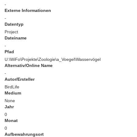
-
Externe Informationen
-
Datentyp
Project
Dateiname
-
Pfad
U:\WiFo\Projekte\Zoologie\a_Voegel\Wasservögel
Alternativ/Online Name
-
Autor/Ersteller
BirdLife
Medium
None
Jahr
0
Monat
0
Aufbewahrungsort