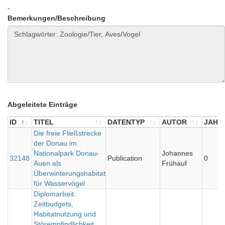
-
Bemerkungen/Beschreibung
Abgeleitete Einträge
ID
TITEL
DATENTYP
AUTOR
JAHR
ID
TITEL
Die freie Fließstrecke
DATENTYP
AUTOR
JAHR
der Donau im
Nationalpark Donau-
Johannes
32148
Publication
0
Auen als
Frühauf
Überwinterungshabitat
für Wasservögel
Diplomarbeit:
Zeitbudgets,
Habitatnutzung und
Störempfindlichkeit