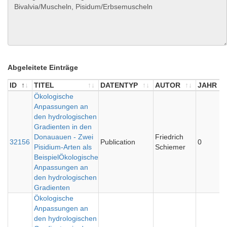
Abgeleitete Einträge
ID
TITEL
DATENTYP
AUTOR
JAHR
ID
TITEL
Ökologische
DATENTYP
AUTOR
JAHR
Anpassungen an
den hydrologischen
Gradienten in den
Donauauen - Zwei
Friedrich
32156
Publication
0
Pisidium-Arten als
Schiemer
BeispielÖkologische
Anpassungen an
den hydrologischen
Gradienten
Ökologische
Anpassungen an
den hydrologischen