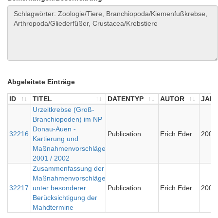
Abgeleitete Einträge
ID
TITEL
DATENTYP
AUTOR
JAH
ID
TITEL
Urzeitkrebse (Groß-
DATENTYP
AUTOR
JAH
Branchiopoden) im NP
Donau-Auen -
32216
Publication
Erich Eder
2001
Kartierung und
Maßnahmenvorschläge
2001 / 2002
Zusammenfassung der
Maßnahmenvorschläge
32217
unter besonderer
Publication
Erich Eder
2001
Berücksichtigung der
Mahdtermine