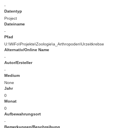
-
Datentyp
Project
Dateiname
-
Pfad
U:\WiFo\Projekte\Zoologie\a_Arthropoden\Urzeitkrebse
Alternativ/Online Name
-
Autor/Ersteller
-
Medium
None
Jahr
0
Monat
0
Aufbewahrungsort
-
Bemerkungen/Beschreibung