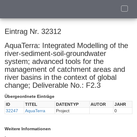
Toggle
naviga
Eintrag Nr. 32312
AquaTerra: Integrated Modelling of the
river-sediment-soil-groundwater
system; advanced tools for the
management of catchment areas and
river basins in the context of global
change; Deliverable No.: F2.3
Übergeordnete Einträge
ID
TITEL
DATENTYP
AUTOR
JAHR
32247
AquaTerra
Project
0
Weitere Informationen
-