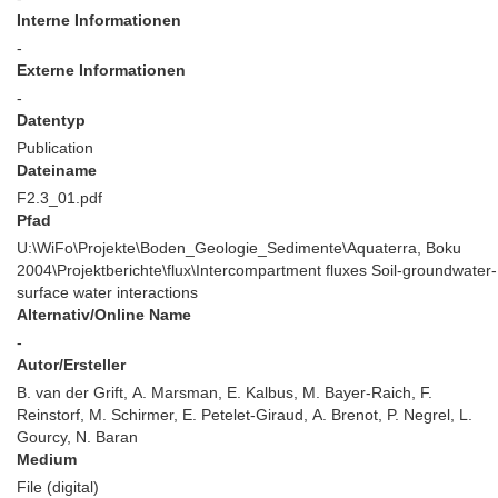
Interne Informationen
-
Externe Informationen
-
Datentyp
Publication
Dateiname
F2.3_01.pdf
Pfad
U:\WiFo\Projekte\Boden_Geologie_Sedimente\Aquaterra, Boku
2004\Projektberichte\flux\Intercompartment fluxes Soil-groundwater-
surface water interactions
Alternativ/Online Name
-
Autor/Ersteller
B. van der Grift, A. Marsman, E. Kalbus, M. Bayer-Raich, F.
Reinstorf, M. Schirmer, E. Petelet-Giraud, A. Brenot, P. Negrel, L.
Gourcy, N. Baran
Medium
File (digital)