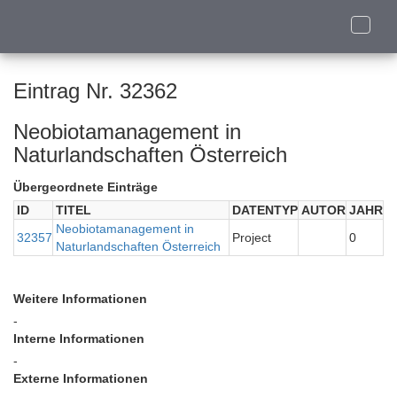
Toggle
naviga
Eintrag Nr. 32362
Neobiotamanagement in
Naturlandschaften Österreich
Übergeordnete Einträge
ID
TITEL
DATENTYP
AUTOR
JAHR
Neobiotamanagement in
32357
Project
0
Naturlandschaften Österreich
Weitere Informationen
-
Interne Informationen
-
Externe Informationen