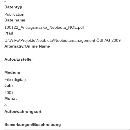
-
Datentyp
Publication
Dateiname
100122_Antragsmaske_Neobiota_NOE.pdf
Pfad
U:\WiFo\Projekte\Neobiota\Neobiotamanagement ÖBf AG 2009
Alternativ/Online Name
-
Autor/Ersteller
-
Medium
File (digital)
Jahr
2007
Monat
0
Aufbewahrungsort
-
Bemerkungen/Beschreibung