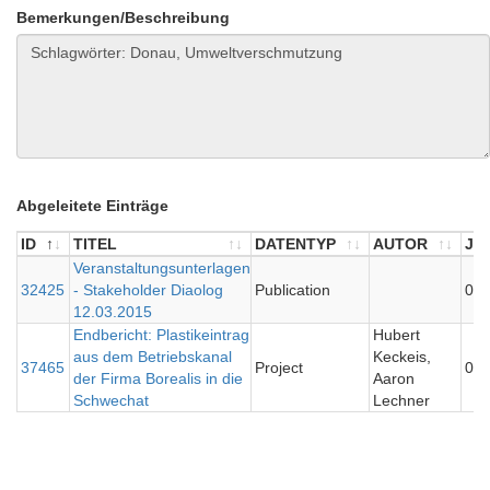
Bemerkungen/Beschreibung
Abgeleitete Einträge
ID
TITEL
DATENTYP
AUTOR
JA
ID
TITEL
Veranstaltungsunterlagen
DATENTYP
AUTOR
JA
32425
- Stakeholder Diaolog
Publication
0
12.03.2015
Endbericht: Plastikeintrag
Hubert
aus dem Betriebskanal
Keckeis,
37465
Project
0
der Firma Borealis in die
Aaron
Schwechat
Lechner