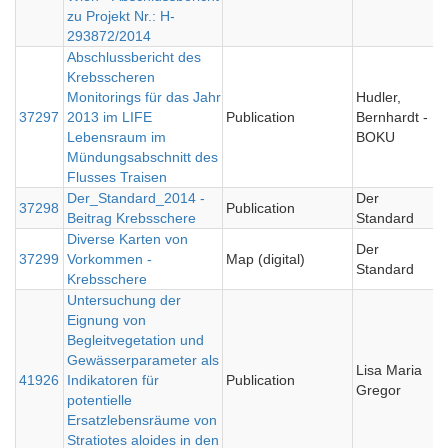
zu Projekt Nr.: H-
293872/2014
Abschlussbericht des
Krebsscheren
Monitorings für das Jahr
Hudler,
37297
2013 im LIFE
Publication
Bernhardt -
2
Lebensraum im
BOKU
Mündungsabschnitt des
Flusses Traisen
Der_Standard_2014 -
Der
37298
Publication
2
Beitrag Krebsschere
Standard
Diverse Karten von
Der
37299
Vorkommen -
Map (digital)
2
Standard
Krebsschere
Untersuchung der
Eignung von
Begleitvegetation und
Gewässerparameter als
Lisa Maria
41926
Indikatoren für
Publication
0
Gregor
potentielle
Ersatzlebensräume von
Stratiotes aloides in den