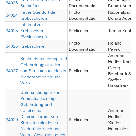
34023
0
Steinafurt
Documentation
Donau-Auen
neuer Standort der
Photo
Nationalpark
34024
0
Krebsscheren
Documentation
Donau-Auen
Infotafel zur
34025
Krebsschere
Publication
Teresa Knoll
0
(Schlossinsel)
Photo
Roland
34026
Krebsschere
0
Documentation
Pavek
Andreas
Bestandsmonitoring und
Hudler, Karl-
Gefährdungssituation
Georg
34027
von Stratiotes aloides in
Publication
0
Bernhardt &
Niederösterreich und
Steffen
Wien
Hameister
Untersuchungen zur
Populationsbiologie,
Gefährdung und
genetischen
Andreas
Differenzierung von
Hudler,
34029
Publication
2
Stratiotes aloides in
Steffen
Niederösterreich und
Hameister
Wien - Abschlussbericht