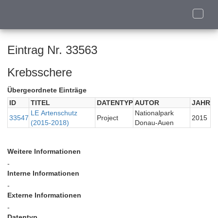
Toggle
naviga
Eintrag Nr. 33563
Krebsschere
Übergeordnete Einträge
ID
TITEL
DATENTYP
AUTOR
JAHR
LE Artenschutz
Nationalpark
33547
Project
2015
(2015-2018)
Donau-Auen
Weitere Informationen
-
Interne Informationen
-
Externe Informationen
-
Datentyp