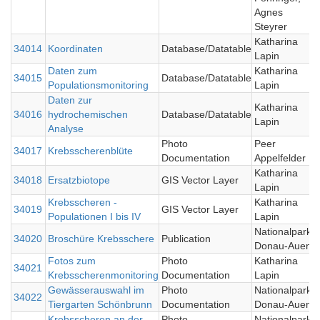
Agnes
Steyrer
Katharina
34014
Koordinaten
Database/Datatable
0
Lapin
Daten zum
Katharina
34015
Database/Datatable
0
Populationsmonitoring
Lapin
Daten zur
Katharina
34016
hydrochemischen
Database/Datatable
0
Lapin
Analyse
Photo
Peer
34017
Krebsscherenblüte
0
Documentation
Appelfelder
Katharina
34018
Ersatzbiotope
GIS Vector Layer
0
Lapin
Krebsscheren -
Katharina
34019
GIS Vector Layer
0
Populationen I bis IV
Lapin
Nationalpark
34020
Broschüre Krebsschere
Publication
0
Donau-Auen
Fotos zum
Photo
Katharina
34021
0
Krebsscherenmonitoring
Documentation
Lapin
Gewässerauswahl im
Photo
Nationalpark
34022
0
Tiergarten Schönbrunn
Documentation
Donau-Auen
Krebsscheren an der
Photo
Nationalpark