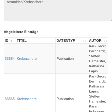
Abgeleitete Einträge
ID
TITEL
DATENTYP
AUTOR
ID
TITEL
DATENTYP
AUTOR
Karl-Georg
Bernhardt,
Steffen
33564
Krebsschere
Publication
0
Hameister,
Katharina
Lapin
Karl-Georg
Bernhardt,
Katharina
Lapin,
Steffen
33565
Krebsschere
Publication
0
Hameister,
Karin
Fohringer,