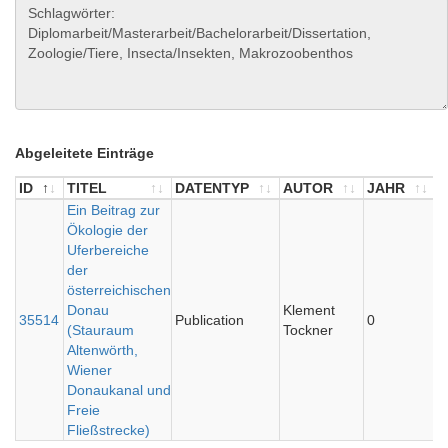
Abgeleitete Einträge
ID
TITEL
DATENTYP
AUTOR
JAHR
ID
TITEL
Ein Beitrag zur
DATENTYP
AUTOR
JAHR
Ökologie der
Uferbereiche
der
österreichischen
Donau
Klement
35514
Publication
0
(Stauraum
Tockner
Altenwörth,
Wiener
Donaukanal und
Freie
Fließstrecke)