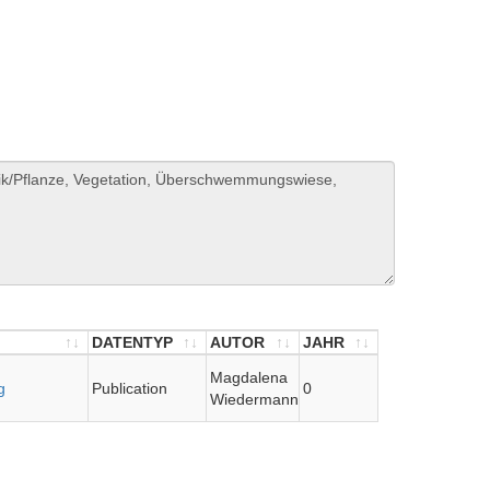
DATENTYP
AUTOR
JAHR
DATENTYP
AUTOR
JAHR
Magdalena
g
Publication
0
Wiedermann