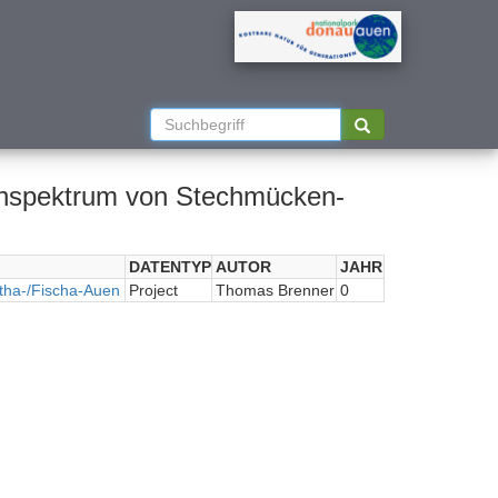
enspektrum von Stechmücken-
DATENTYP
AUTOR
JAHR
tha-/Fischa-Auen
Project
Thomas Brenner
0