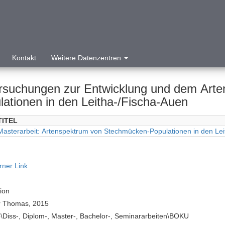
Kontakt
Weitere Datenzentren
rsuchungen zur Entwicklung und dem Art
lationen in den Leitha-/Fischa-Auen
TITEL
Masterarbeit: Artenspektrum von Stechmücken-Populationen in den Lei
rner Link
tion
r Thomas, 2015
\Diss-, Diplom-, Master-, Bachelor-, Seminararbeiten\BOKU