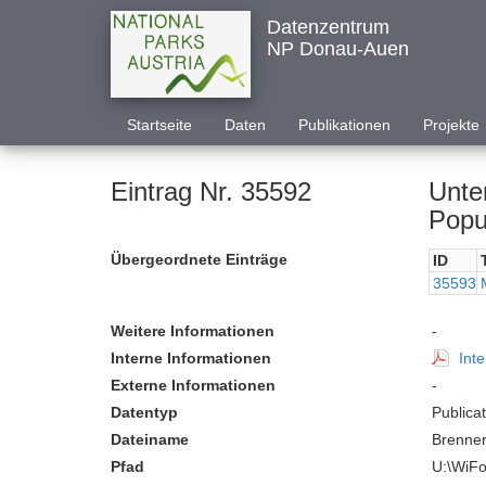
Datenzentrum
NP Donau-Auen
Startseite
Daten
Publikationen
Projekte
Eintrag Nr. 35592
Unte
Popu
Übergeordnete Einträge
ID
35593
Weitere Informationen
-
Interne Informationen
Inte
Externe Informationen
-
Datentyp
Publica
Dateiname
Brenne
Pfad
U:\WiFo