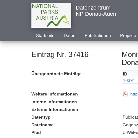
Datenzentrum
NP Donau-Auen
Startseite
Daten
Publikationen
Projekte
Eintrag Nr. 37416
Moni
Dona
Übergeordnete Einträge
ID
10391
Weitere Informationen
htt
Interne Informationen
-
Externe Informationen
-
Datentyp
Publica
Dateiname
Gegenw
Pfad
U:\WiFo