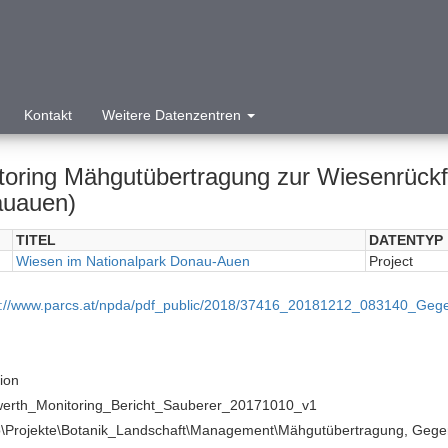
Kontakt
Weitere Datenzentren
toring Mähgutübertragung zur Wiesenrüc
uauen)
TITEL
DATENTYP
Wiesen im Nationalpark Donau-Auen
Project
p://www.parcs.at/npda/pdf_public/2018/37416_20181212_083140_Geg
tion
erth_Monitoring_Bericht_Sauberer_20171010_v1
\Projekte\Botanik_Landschaft\Management\Mähgutübertragung, Gege