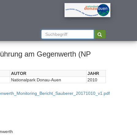
kführung am Gegenwerth (NP
AUTOR
JAHR
Nationalpark Donau-Auen
2010
enwerth_Monitoring_Bericht_Sauberer_20171010_v1.pdf
nwerth