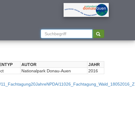
ENTYP
AUTOR
JAHR
ct
Nationalpark Donau-Auen
2016
achlese/11_Fachtagung20JahreNPDA/11026_Fachtagung_Wald_18052016