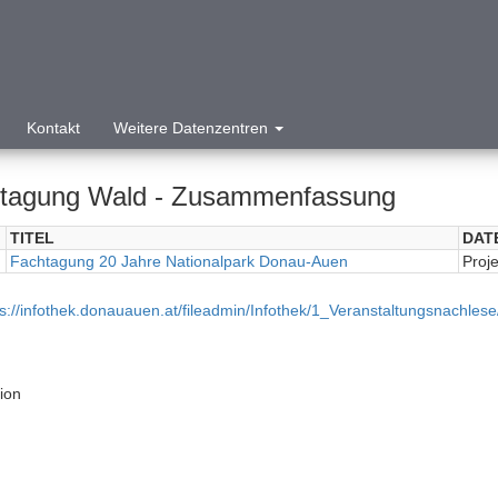
Kontakt
Weitere Datenzentren
tagung Wald - Zusammenfassung
TITEL
DAT
Fachtagung 20 Jahre Nationalpark Donau-Auen
Proje
ps://infothek.donauauen.at/fileadmin/Infothek/1_Veranstaltungsn
tion