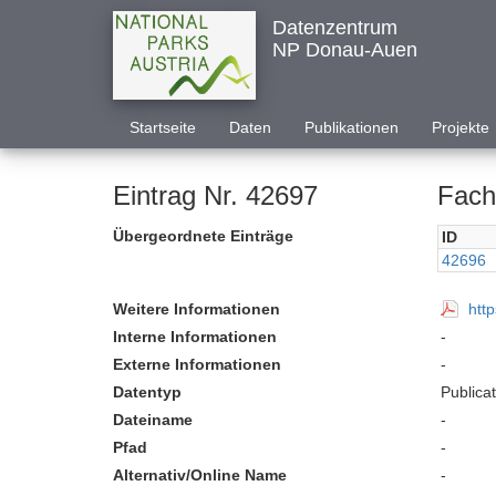
Datenzentrum
NP Donau-Auen
Startseite
Daten
Publikationen
Projekte
Eintrag Nr. 42697
Fach
Übergeordnete Einträge
ID
42696
Weitere Informationen
htt
Interne Informationen
-
Externe Informationen
-
Datentyp
Publica
Dateiname
-
Pfad
-
Alternativ/Online Name
-