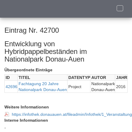
Toggle
naviga
Eintrag Nr. 42700
Entwicklung von
Hybridpappelbeständen im
Nationalpark Donau-Auen
Übergeordnete Einträge
ID
TITEL
DATENTYP
AUTOR
JAHR
Fachtagung 20 Jahre
Nationalpark
42696
Project
2016
Nationalpark Donau-Auen
Donau-Auen
Weitere Informationen
https://infothek.donauauen.at/fileadmin/Infothek/1_Veranst
Interne Informationen
-