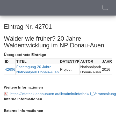
Toggle
naviga
Eintrag Nr. 42701
Wälder wie früher? 20 Jahre
Waldentwicklung im NP Donau-Auen
Übergeordnete Einträge
ID
TITEL
DATENTYP
AUTOR
JAHR
Fachtagung 20 Jahre
Nationalpark
42696
Project
2016
Nationalpark Donau-Auen
Donau-Auen
Weitere Informationen
https://infothek.donauauen.at/fileadmin/Infothek/1_Veranst
Interne Informationen
-
Externe Informationen