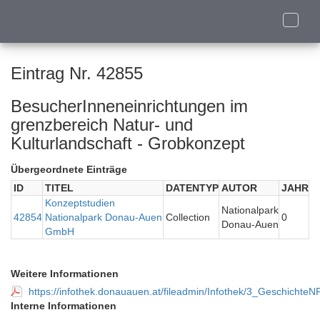
Toggle
naviga
Eintrag Nr. 42855
BesucherInneneinrichtungen im
grenzbereich Natur- und
Kulturlandschaft - Grobkonzept
Übergeordnete Einträge
ID
TITEL
DATENTYP
AUTOR
JAHR
Konzeptstudien
Nationalpark
42854
Nationalpark Donau-Auen
Collection
0
Donau-Auen
GmbH
Weitere Informationen
https://infothek.donauauen.at/fileadmin/Infothek/3_Geschi
Interne Informationen