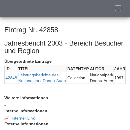
Toggle
naviga
Eintrag Nr. 42858
Jahresbericht 2003 - Bereich Besucher
und Region
Übergeordnete Einträge
ID
TITEL
DATENTYP
AUTOR
JAHR
Leistungsberichte des
Nationalpark
42848
Collection
1997
Nationalpark Donau-Auen
Donau-Auen
Weitere Informationen
-
Interne Informationen
Interner Link
Externe Informationen