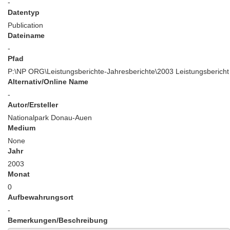
-
Datentyp
Publication
Dateiname
-
Pfad
P:\NP ORG\Leistungsberichte-Jahresberichte\2003 Leistungsbericht
Alternativ/Online Name
-
Autor/Ersteller
Nationalpark Donau-Auen
Medium
None
Jahr
2003
Monat
0
Aufbewahrungsort
-
Bemerkungen/Beschreibung