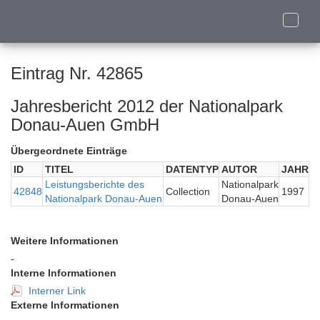
Toggle
naviga
Eintrag Nr. 42865
Jahresbericht 2012 der Nationalpark
Donau-Auen GmbH
Übergeordnete Einträge
ID
TITEL
DATENTYP
AUTOR
JAHR
Leistungsberichte des
Nationalpark
42848
Collection
1997
Nationalpark Donau-Auen
Donau-Auen
Weitere Informationen
-
Interne Informationen
Interner Link
Externe Informationen