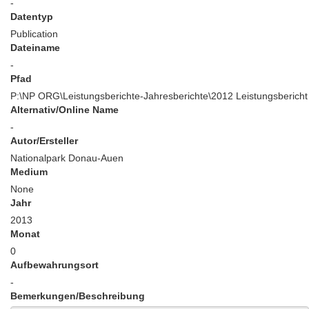
-
Datentyp
Publication
Dateiname
-
Pfad
P:\NP ORG\Leistungsberichte-Jahresberichte\2012 Leistungsbericht
Alternativ/Online Name
-
Autor/Ersteller
Nationalpark Donau-Auen
Medium
None
Jahr
2013
Monat
0
Aufbewahrungsort
-
Bemerkungen/Beschreibung