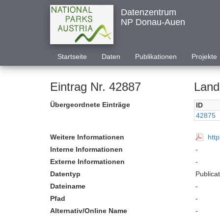
Datenzentrum
NP Donau-Auen
Startseite
Daten
Publikationen
Projekte
Eintrag Nr. 42887
Land
Übergeordnete Einträge
ID
42875
Weitere Informationen
htt
Interne Informationen
-
Externe Informationen
-
Datentyp
Publica
Dateiname
-
Pfad
-
Alternativ/Online Name
-