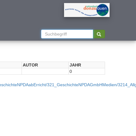
AUTOR
JAHR
0
/32_GeschichteNPDAabErricht/321_GeschichteNPDAGmbHMedien/3214_