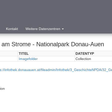
Kontakt
Weitere Datenzentren
 am Strome - Nationalpark Donau-Auen
TITEL
DATENTYP
Imagefolder
Collection
ps://infothek.donauauen.at/fileadmin/Infothek/3_GeschichteNPDA
tion