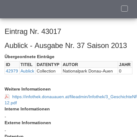
Toggle
naviga
Eintrag Nr. 43017
Aublick - Ausgabe Nr. 37 Saison 2013
Übergeordnete Einträge
ID
TITEL
DATENTYP
AUTOR
JAHR
42979
Aublick
Collection
Nationalpark Donau-Auen
0
Weitere Informationen
https://infothek.donauauen.at/fileadmin/Infothek/3_Geschi
12.pdf
Interne Informationen
-
Externe Informationen
-
Datentyp