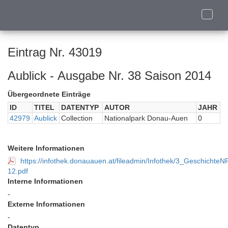
Toggle
naviga
Eintrag Nr. 43019
Aublick - Ausgabe Nr. 38 Saison 2014
Übergeordnete Einträge
ID
TITEL
DATENTYP
AUTOR
JAHR
42979
Aublick
Collection
Nationalpark Donau-Auen
0
Weitere Informationen
https://infothek.donauauen.at/fileadmin/Infothek/3_Geschi
12.pdf
Interne Informationen
-
Externe Informationen
-
Datentyp