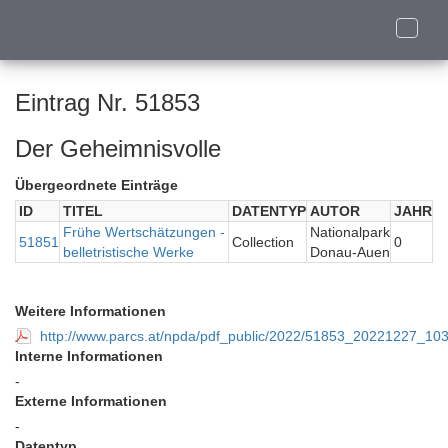
Toggle
naviga
Eintrag Nr. 51853
Der Geheimnisvolle
Übergeordnete Einträge
ID
TITEL
DATENTYP
AUTOR
JAHR
Frühe Wertschätzungen -
Nationalpark
51851
Collection
0
belletristische Werke
Donau-Auen
Weitere Informationen
http://www.parcs.at/npda/pdf_public/2022/51853_20221227_1
Interne Informationen
-
Externe Informationen
-
Datentyp