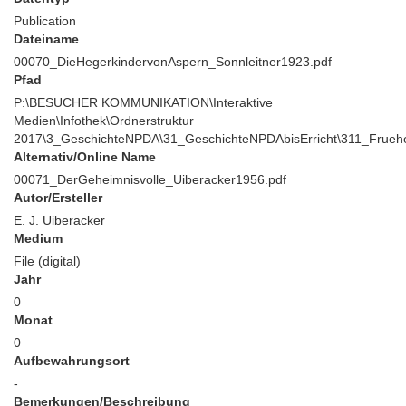
Publication
Dateiname
00070_DieHegerkindervonAspern_Sonnleitner1923.pdf
Pfad
P:\BESUCHER KOMMUNIKATION\Interaktive
Medien\Infothek\Ordnerstruktur
2017\3_GeschichteNPDA\31_GeschichteNPDAbisErricht\311_FrueheW
Alternativ/Online Name
00071_DerGeheimnisvolle_Uiberacker1956.pdf
Autor/Ersteller
E. J. Uiberacker
Medium
File (digital)
Jahr
0
Monat
0
Aufbewahrungsort
-
Bemerkungen/Beschreibung