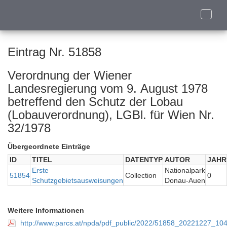
Toggle
naviga
Eintrag Nr. 51858
Verordnung der Wiener
Landesregierung vom 9. August 1978
betreffend den Schutz der Lobau
(Lobauverordnung), LGBl. für Wien Nr.
32/1978
Übergeordnete Einträge
ID
TITEL
DATENTYP
AUTOR
JAHR
Erste
Nationalpark
51854
Collection
0
Schutzgebietsausweisungen
Donau-Auen
Weitere Informationen
http://www.parcs.at/npda/pdf_public/2022/51858_20221227