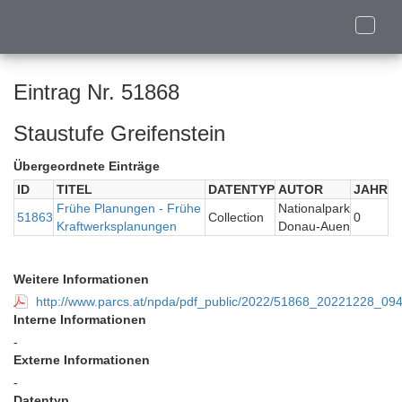
Toggle
naviga
Eintrag Nr. 51868
Staustufe Greifenstein
Übergeordnete Einträge
ID
TITEL
DATENTYP
AUTOR
JAHR
Frühe Planungen - Frühe
Nationalpark
51863
Collection
0
Kraftwerksplanungen
Donau-Auen
Weitere Informationen
http://www.parcs.at/npda/pdf_public/2022/51868_20221228_0
Interne Informationen
-
Externe Informationen
-
Datentyp