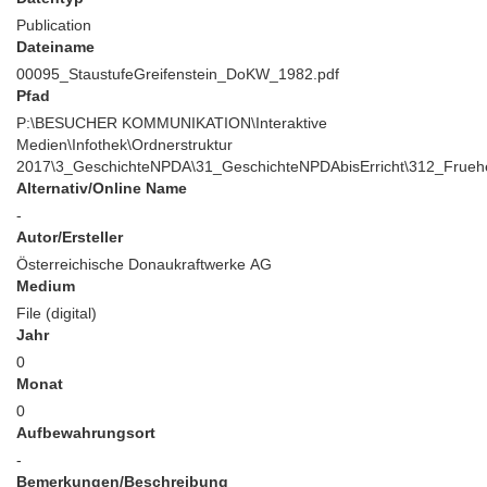
Publication
Dateiname
00095_StaustufeGreifenstein_DoKW_1982.pdf
Pfad
P:\BESUCHER KOMMUNIKATION\Interaktive
Medien\Infothek\Ordnerstruktur
2017\3_GeschichteNPDA\31_GeschichteNPDAbisErricht\312_Frue
Alternativ/Online Name
-
Autor/Ersteller
Österreichische Donaukraftwerke AG
Medium
File (digital)
Jahr
0
Monat
0
Aufbewahrungsort
-
Bemerkungen/Beschreibung