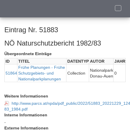
Toggle
naviga
Eintrag Nr. 51883
NÖ Naturschutzbericht 1982/83
Übergeordnete Einträge
ID
TITEL
DATENTYP
AUTOR
JAHR
Frühe Planungen - Frühe
Nationalpark
51864
Schutzgebiets- und
Collection
0
Donau-Auen
Nationalparkplanungen
Weitere Informationen
http://www.parcs.at/npda/pdf_public/2022/51883_20221229_
83_1984.pdf
Interne Informationen
-
Externe Informationen