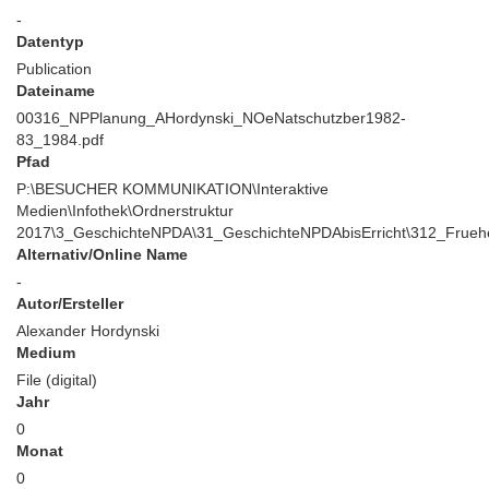
-
Datentyp
Publication
Dateiname
00316_NPPlanung_AHordynski_NOeNatschutzber1982-
83_1984.pdf
Pfad
P:\BESUCHER KOMMUNIKATION\Interaktive
Medien\Infothek\Ordnerstruktur
2017\3_GeschichteNPDA\31_GeschichteNPDAbisErricht\312_Frueh
Alternativ/Online Name
-
Autor/Ersteller
Alexander Hordynski
Medium
File (digital)
Jahr
0
Monat
0