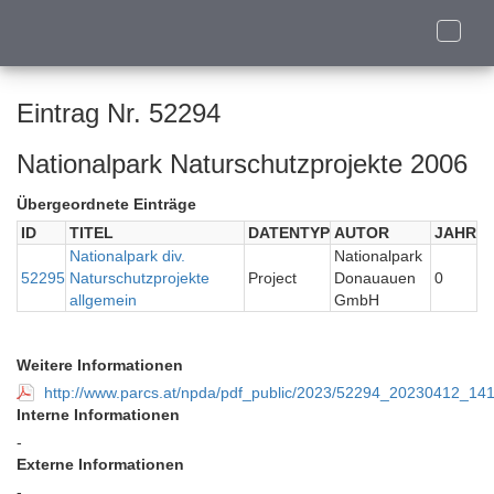
Toggle
naviga
Eintrag Nr. 52294
Nationalpark Naturschutzprojekte 2006
Übergeordnete Einträge
ID
TITEL
DATENTYP
AUTOR
JAHR
Nationalpark div.
Nationalpark
52295
Naturschutzprojekte
Project
Donauauen
0
allgemein
GmbH
Weitere Informationen
http://www.parcs.at/npda/pdf_public/2023/52294_20230412_1
Interne Informationen
-
Externe Informationen
-