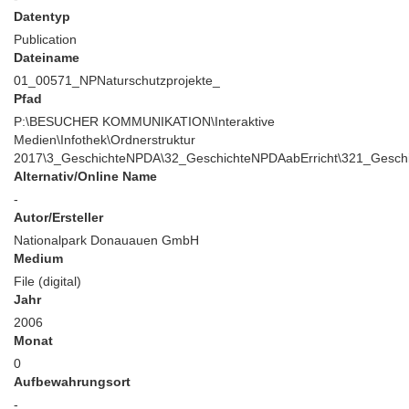
Datentyp
Publication
Dateiname
01_00571_NPNaturschutzprojekte_
Pfad
P:\BESUCHER KOMMUNIKATION\Interaktive
Medien\Infothek\Ordnerstruktur
2017\3_GeschichteNPDA\32_GeschichteNPDAabErricht\321_Gesch
Alternativ/Online Name
-
Autor/Ersteller
Nationalpark Donauauen GmbH
Medium
File (digital)
Jahr
2006
Monat
0
Aufbewahrungsort
-