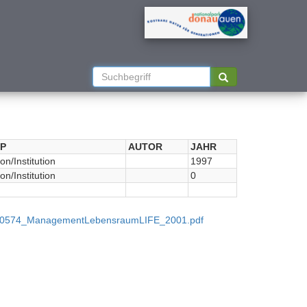
P
AUTOR
JAHR
on/Institution
1997
on/Institution
0
2_00574_ManagementLebensraumLIFE_2001.pdf