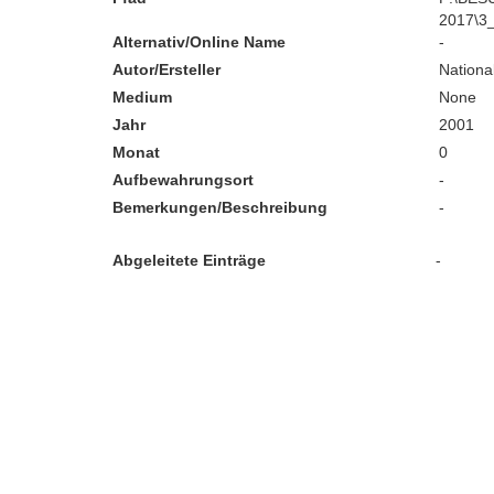
2017\3
Alternativ/Online Name
-
Autor/Ersteller
Nation
Medium
None
Jahr
2001
Monat
0
Aufbewahrungsort
-
Bemerkungen/Beschreibung
-
Abgeleitete Einträge
-