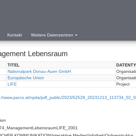
Kontakt
Weitere Datenzentren
gement Lebensraum
TITEL
DATENTY
Nationalpark Donau-Auen GmbH
Organisati
Europäische Union
Organisati
LIFE
Project
p://www.parcs.at/npda/pdf_public/2023/52528_20231213_113734_0
tion
74_ManagementLebensraumLIFE_2001
ive Medien\Infothek\Ordnerstruktur