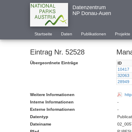
Datenzentrum
NP Donau-Auen
Startseite
Daten
Publikationen
Projekte
Eintrag Nr. 52528
Mana
Übergeordnete Einträge
ID
10417
32063
28949
Weitere Informationen
htt
Interne Informationen
-
Externe Informationen
-
Datentyp
Publica
Dateiname
02_005
Pfad
P:\BESUCHER KOMMUNIKATION\Interakt