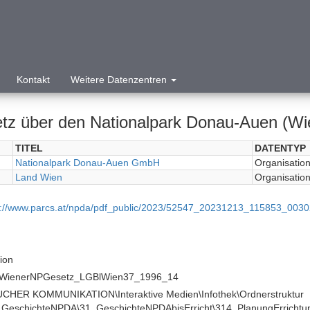
Kontakt
Weitere Datenzentren
tz über den Nationalpark Donau-Auen (Wie
TITEL
DATENTYP
Nationalpark Donau-Auen GmbH
Organisation/
Land Wien
Organisation/
p://www.parcs.at/npda/pdf_public/2023/52547_20231213_115853_0
tion
WienerNPGesetz_LGBlWien37_1996_14
ive Medien\Infothek\Ordnerstruktur
_GeschichteNPDA\31_GeschichteNPDAbisErricht\314_PlanungErricht