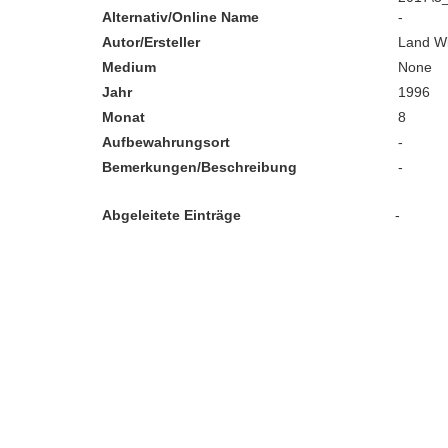
Alternativ/Online Name
-
Autor/Ersteller
Land W
Medium
None
Jahr
1996
Monat
8
Aufbewahrungsort
-
Bemerkungen/Beschreibung
-
Abgeleitete Einträge
-