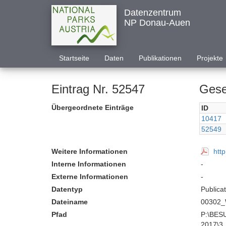
Datenzentrum
NP Donau-Auen
Startseite
Daten
Publikationen
Projekte
Eintrag Nr. 52547
Gese
Übergeordnete Einträge
ID
10417
52549
Weitere Informationen
htt
Interne Informationen
-
Externe Informationen
-
Datentyp
Publica
Dateiname
00302_
Pfad
P:\BESUCHER KOMMUNIKATION\Interakt
2017\3