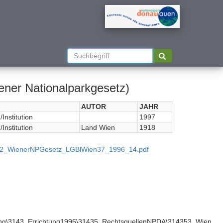
ner Nationalparkgesetz)
AUTOR
JAHR
Institution
1997
Institution
Land Wien
1918
0302_WienerNPGesetz_LGBlWien37_1996_14.pdf
ung\3143_Errichtung1996\31435_RechtsquellenNPDA\314353_Wien