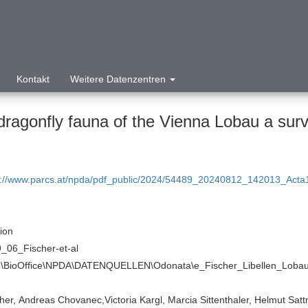
Kontakt
Weitere Datenzentren
The dragonfly f
p://www.parcs.at/npda/pdf_public/2024/54489_20240812_142013_Acta1
tion
_06_Fischer-et-al
o\BioOffice\NPDA\DATENQUELLEN\Odonata\e_Fischer_Libellen_Loba
scher, Andreas Chovanec,Victoria Kargl, Marcia Sittenthaler, Helmut Sat