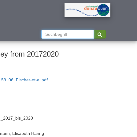
auna of the Vienna Lobau a survey from 20172020
59_06_Fischer-et-al.pdf
u_2017_bis_2020
tmann, Elisabeth Haring