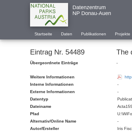
Datenzentrum
NP Donau-Auen
Startseite
Daten
Publikationen
Projekte
Eintrag Nr. 54489
Übergeordnete Einträge
-
Weitere Informationen
htt
Interne Informationen
-
Externe Informationen
-
Datentyp
Publica
Dateiname
Acta159
Pfad
U:\WiF
Alternativ/Online Name
-
Autor/Ersteller
Iris Fi