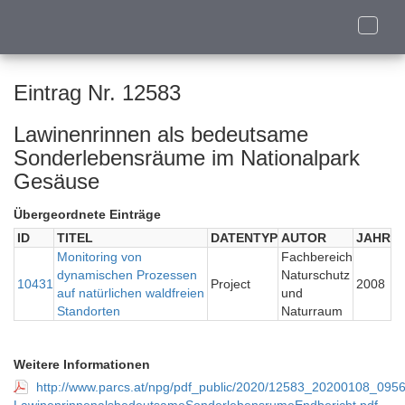
Toggle
naviga
Eintrag Nr. 12583
Lawinenrinnen als bedeutsame
Sonderlebensräume im Nationalpark
Gesäuse
Übergeordnete Einträge
ID
TITEL
DATENTYP
AUTOR
JAHR
Monitoring von
Fachbereich
dynamischen Prozessen
Naturschutz
10431
Project
2008
auf natürlichen waldfreien
und
Standorten
Naturraum
Weitere Informationen
http://www.parcs.at/npg/pdf_public/2020/12583_20200108_095