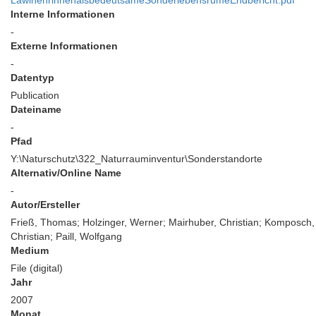
LawinenrinnenalsbedeutsameSonderlebensrumeEndbericht.pdf
Interne Informationen
-
Externe Informationen
-
Datentyp
Publication
Dateiname
-
Pfad
Y:\Naturschutz\322_Naturrauminventur\Sonderstandorte
Alternativ/Online Name
-
Autor/Ersteller
Frieß, Thomas; Holzinger, Werner; Mairhuber, Christian; Komposch,
Christian; Paill, Wolfgang
Medium
File (digital)
Jahr
2007
Monat