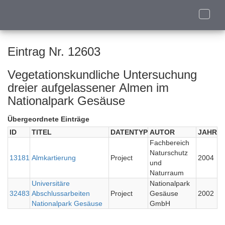
Toggle
naviga
Eintrag Nr. 12603
Vegetationskundliche Untersuchung
dreier aufgelassener Almen im
Nationalpark Gesäuse
Übergeordnete Einträge
ID
TITEL
DATENTYP
AUTOR
JAHR
Fachbereich
Naturschutz
13181
Almkartierung
Project
2004
und
Naturraum
Universitäre
Nationalpark
32483
Abschlussarbeiten
Project
Gesäuse
2002
Nationalpark Gesäuse
GmbH