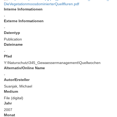
DieVegetationmoosdominierterQuellfluren.pdf
Interne Informationen
-
Externe Informationen
-
Datentyp
Publication
Dateiname
-
Pfad
Y:\Naturschutz\345_Gewaessermanagement\Quellwochen
Alternativ/Online Name
-
Autor/Ersteller
Suanjak, Michael
Medium
File (digital)
Jahr
2007
Monat