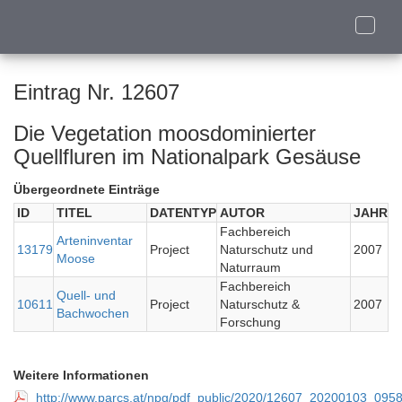
Toggle
naviga
Eintrag Nr. 12607
Die Vegetation moosdominierter
Quellfluren im Nationalpark Gesäuse
Übergeordnete Einträge
ID
TITEL
DATENTYP
AUTOR
JAHR
Fachbereich
Arteninventar
13179
Project
Naturschutz und
2007
Moose
Naturraum
Fachbereich
Quell- und
10611
Project
Naturschutz &
2007
Bachwochen
Forschung
Weitere Informationen
http://www.parcs.at/npg/pdf_public/2020/12607_20200103_09