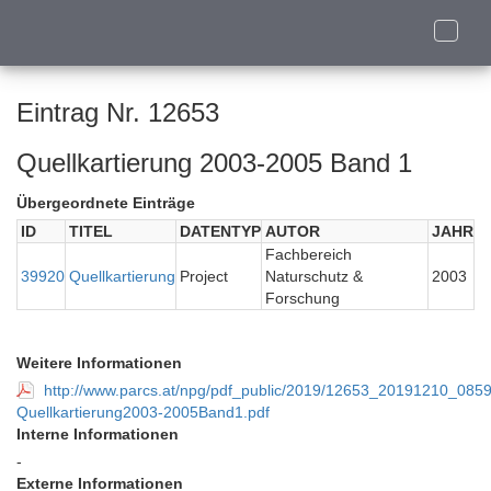
Toggle
naviga
Eintrag Nr. 12653
Quellkartierung 2003-2005 Band 1
Übergeordnete Einträge
ID
TITEL
DATENTYP
AUTOR
JAHR
Fachbereich
39920
Quellkartierung
Project
Naturschutz &
2003
Forschung
Weitere Informationen
http://www.parcs.at/npg/pdf_public/2019/12653_20191210_08
Quellkartierung2003-2005Band1.pdf
Interne Informationen
-
Externe Informationen