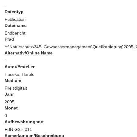
-
Datentyp
Publication
Dateiname
Endbericht
Pfad
Y:\Naturschutz\345_Gewaessermanagement\Quellkartierung\2005_Q
Alternativ/Online Name
-
Autor/Ersteller
Haseke, Harald
Medium
File (digital)
Jahr
2005
Monat
0
Aufbewahrungsort
FBN GSH 011
Bemerkungen/Beschreibung