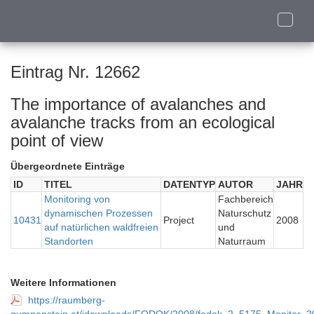
Toggle
naviga
Eintrag Nr. 12662
The importance of avalanches and
avalanche tracks from an ecological
point of view
Übergeordnete Einträge
ID
TITEL
DATENTYP
AUTOR
JAHR
Monitoring von
Fachbereich
dynamischen Prozessen
Naturschutz
10431
Project
2008
auf natürlichen waldfreien
und
Standorten
Naturraum
Weitere Informationen
https://raumberg-