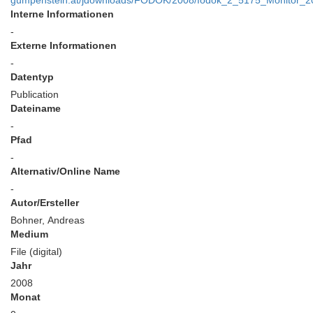
gumpenstein.at/jdownloads/FODOK/2008/fodok_2_5175_Monitor_2
Interne Informationen
-
Externe Informationen
-
Datentyp
Publication
Dateiname
-
Pfad
-
Alternativ/Online Name
-
Autor/Ersteller
Bohner, Andreas
Medium
File (digital)
Jahr
2008
Monat