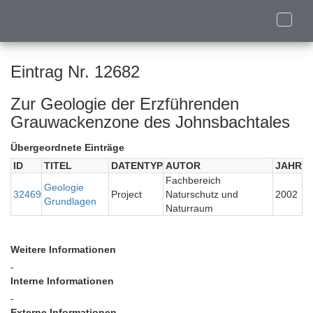
Toggle
naviga
Eintrag Nr. 12682
Zur Geologie der Erzführenden
Grauwackenzone des Johnsbachtales
Übergeordnete Einträge
ID
TITEL
DATENTYP
AUTOR
JAHR
Fachbereich
Geologie
32469
Project
Naturschutz und
2002
Grundlagen
Naturraum
Weitere Informationen
-
Interne Informationen
-
Externe Informationen