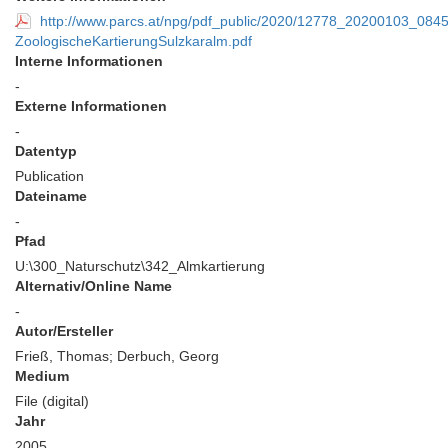
http://www.parcs.at/npg/pdf_public/2020/12778_20200103_08
ZoologischeKartierungSulzkaralm.pdf
Interne Informationen
-
Externe Informationen
-
Datentyp
Publication
Dateiname
-
Pfad
U:\300_Naturschutz\342_Almkartierung
Alternativ/Online Name
-
Autor/Ersteller
Frieß, Thomas; Derbuch, Georg
Medium
File (digital)
Jahr
2005