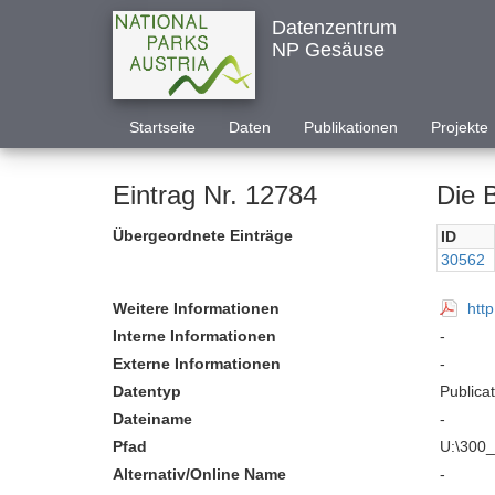
Datenzentrum
NP Gesäuse
Startseite
Daten
Publikationen
Projekte
Eintrag Nr. 12784
Die 
Übergeordnete Einträge
ID
30562
Weitere Informationen
htt
Interne Informationen
-
Externe Informationen
-
Datentyp
Publica
Dateiname
-
Pfad
U:\300_
Alternativ/Online Name
-