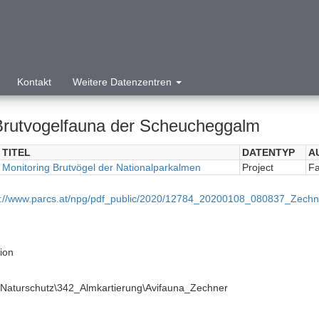
Kontakt
Weitere Datenzentren
Brutvogelfauna der Scheucheggalm
TITEL
DATENTYP
A
Monitoring Brutvögel der Nationalparkalmen
Project
Fa
p://www.parcs.at/npg/pdf_public/2020/12784_20200108_080837_Zech
tion
Naturschutz\342_Almkartierung\Avifauna_Zechner