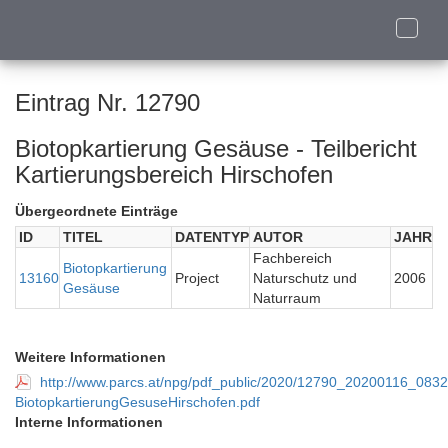
Toggle
naviga
Eintrag Nr. 12790
Biotopkartierung Gesäuse - Teilbericht
Kartierungsbereich Hirschofen
Übergeordnete Einträge
ID
TITEL
DATENTYP
AUTOR
JAHR
Fachbereich
Biotopkartierung
13160
Project
Naturschutz und
2006
Gesäuse
Naturraum
Weitere Informationen
http://www.parcs.at/npg/pdf_public/2020/12790_20200116_08
BiotopkartierungGesuseHirschofen.pdf
Interne Informationen
-