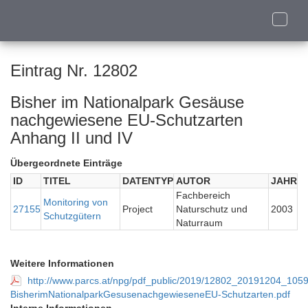
Toggle
naviga
Eintrag Nr. 12802
Bisher im Nationalpark Gesäuse
nachgewiesene EU-Schutzarten
Anhang II und IV
Übergeordnete Einträge
ID
TITEL
DATENTYP
AUTOR
JAHR
Fachbereich
Monitoring von
27155
Project
Naturschutz und
2003
Schutzgütern
Naturraum
Weitere Informationen
http://www.parcs.at/npg/pdf_public/2019/12802_20191204_105
BisherimNationalparkGesusenachgewieseneEU-Schutzarten.pdf