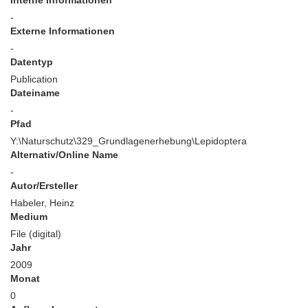
Interne Informationen
-
Externe Informationen
-
Datentyp
Publication
Dateiname
-
Pfad
Y:\Naturschutz\329_Grundlagenerhebung\Lepidoptera
Alternativ/Online Name
-
Autor/Ersteller
Habeler, Heinz
Medium
File (digital)
Jahr
2009
Monat
0