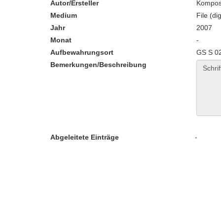
Autor/Ersteller
Komposc
Medium
File (dig
Jahr
2007
Monat
-
Aufbewahrungsort
GS S 0
Bemerkungen/Beschreibung
Abgeleitete Einträge
-