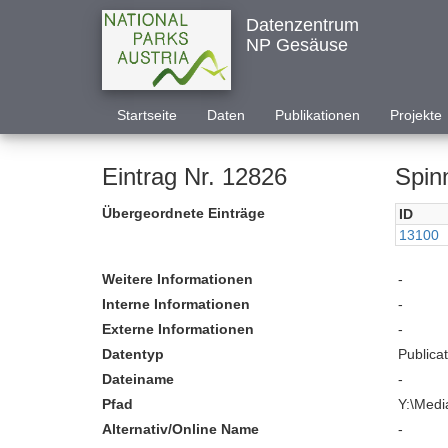
Datenzentrum
NP Gesäuse
Startseite
Daten
Publikationen
Projekte
Eintrag Nr. 12826
Spin
Übergeordnete Einträge
ID
13100
Weitere Informationen
-
Interne Informationen
-
Externe Informationen
-
Datentyp
Publica
Dateiname
-
Pfad
Y:\Medi
Alternativ/Online Name
-