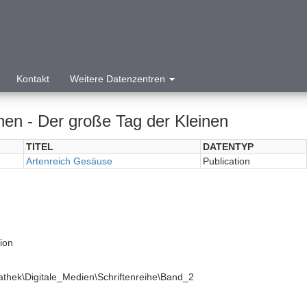
Kontakt
Weitere Datenzentren
nen - Der große Tag der Kleinen
TITEL
DATENTYP
Artenreich Gesäuse
Publication
tion
athek\Digitale_Medien\Schriftenreihe\Band_2