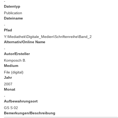
-
Datentyp
Publication
Dateiname
-
Pfad
Y:\Mediathek\Digitale_Medien\Schriftenreihe\Band_2
Alternativ/Online Name
-
Autor/Ersteller
Komposch B.
Medium
File (digital)
Jahr
2007
Monat
-
Aufbewahrungsort
GS S 02
Bemerkungen/Beschreibung