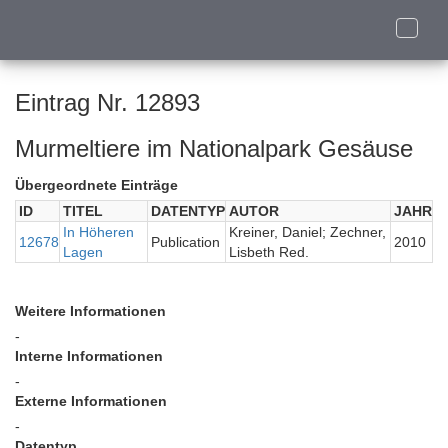
Toggle
naviga
Eintrag Nr. 12893
Murmeltiere im Nationalpark Gesäuse
Übergeordnete Einträge
ID
TITEL
DATENTYP
AUTOR
JAHR
In Höheren
Kreiner, Daniel; Zechner,
12678
Publication
2010
Lagen
Lisbeth Red.
Weitere Informationen
-
Interne Informationen
-
Externe Informationen
-
Datentyp